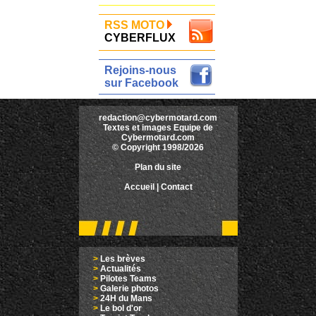
RSS MOTO
CYBERFLUX
Rejoins-nous
sur Facebook
redaction@cybermotard.com
Textes et images Equipe de
Cybermotard.com
© Copyright 1998/2026
Plan du site
Accueil
|
Contact
>
Les brèves
>
Actualités
>
Pilotes Teams
>
Galerie photos
>
24H du Mans
>
Le bol d'or