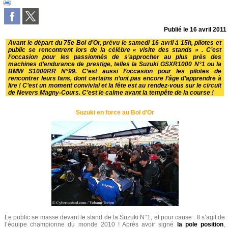
Publié le
16 avril 2011
Avant le départ du 75e Bol d’Or, prévu le samedi 16 avril à 15h, pilotes et
public se rencontrent lors de la célèbre « visite des stands » . C’est
l’occasion pour les passionnés de s’approcher au plus près des
machines d’endurance de prestige, telles la Suzuki GSXR1000 N°1 ou la
BMW S1000RR N°99. C’est aussi l’occasion pour les pilotes de
rencontrer leurs fans, dont certains n’ont pas encore l’âge d’apprendre à
lire ! C’est un moment convivial et la fête est au rendez-vous sur le circuit
de Nevers Magny-Cours. C’est le calme avant la tempête de la course !
Suzuki en force au Bol d’Or
Le public se masse devant le stand de la Suzuki N°1, et pour cause : Il s’agit de
l’équipe championne du monde 2010 ! Après avoir signé
la pole position
,