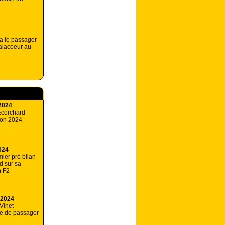
a le passager
alacoeur au
2024
Ecorchard
ison 2024
024
ier pré bilan
d sur sa
n F2
 2024
Vinet
le de passager