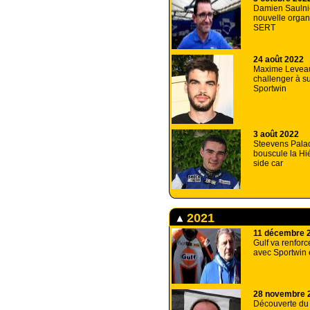
Damien Saulnie
nouvelle organ
SERT
24 août 2022
Maxime Levea
challenger à su
Sportwin
3 août 2022
Steevens Pala
bouscule la Hi
side car
2021
11 décembre 
Gulf va renforc
avec Sportwin
28 novembre 
Découverte du