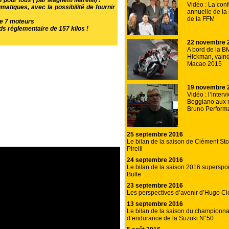
pour tous ( par Magnetti Marellli) !
Vidéo : La con
matiques, avec la possibilité de fournir
annuelle de la
de la FFM
de 7 moteurs
ds réglementaire de 157 kilos !
22 novembre 
A bord de la B
Hickman, vain
Macao 2015
19 novembre 
Vidéo : l’inter
Boggiano aux 
Bruno Perform
25 septembre 2016
Le bilan de la saison de Clément Sto
Pirelli
24 septembre 2016
Le bilan de la saison 2016 superspor
Bulle
23 septembre 2016
Les perspectives d’avenir d’Hugo Cl
13 septembre 2016
Le bilan de la saison du championna
d’endurance de la Suzuki N°50