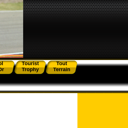
ol
Tourist
Tout
Or
Trophy
Terrain