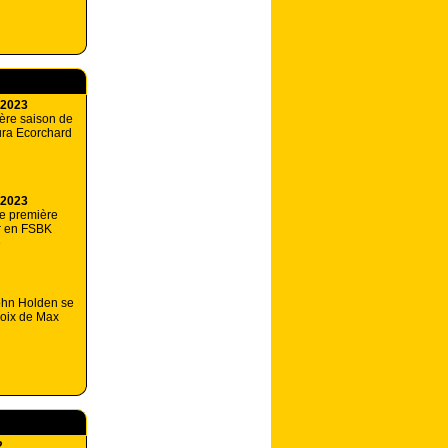
 2023
ère saison de
ura Ecorchard
 2023
e première
r en FSBK
e
John Holden se
hoix de Max
2