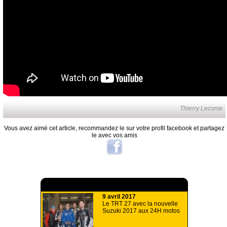
Thierry Leconte
Vous avez aimé cet article, recommandez le sur votre profil facebook et partagez
le avec vos amis
A lire aussi
9 avril 2017
Le TRT 27 avec la nouvelle
Suzuki 2017 aux 24H motos