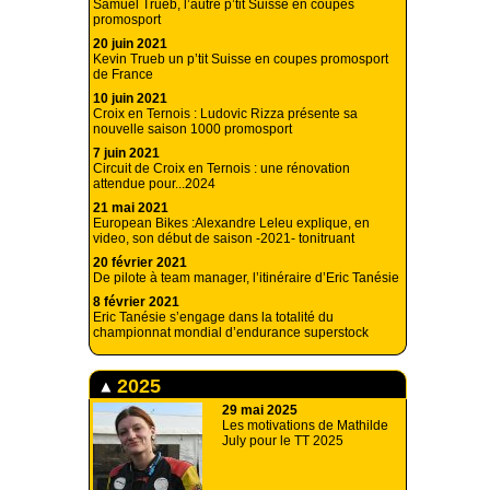
Samuel Trueb, l’autre p’tit Suisse en coupes
promosport
20 juin 2021
Kevin Trueb un p’tit Suisse en coupes promosport
de France
10 juin 2021
Croix en Ternois : Ludovic Rizza présente sa
nouvelle saison 1000 promosport
7 juin 2021
Circuit de Croix en Ternois : une rénovation
attendue pour...2024
21 mai 2021
European Bikes :Alexandre Leleu explique, en
video, son début de saison -2021- tonitruant
20 février 2021
De pilote à team manager, l’itinéraire d’Eric Tanésie
8 février 2021
Eric Tanésie s’engage dans la totalité du
championnat mondial d’endurance superstock
2025
29 mai 2025
Les motivations de Mathilde
July pour le TT 2025