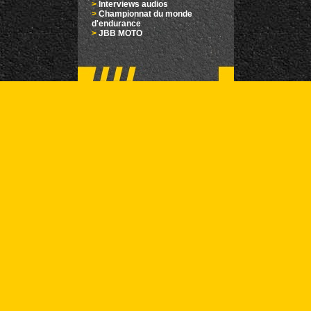
>
Interviews audios
>
Championnat du monde
d'endurance
>
JBB MOTO