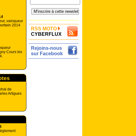
14
eur, vainqueur
portwin 2014
RSS MOTO
CYBERFLUX
nqueur
Rejoins-nous
gny Cours les
sur Facebook
4.
otes
phal de
rles Artigues
n
4
règlement