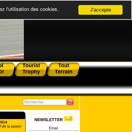
z l'utilisation des cookies.
J'accepte
ol
Tourist
Tout
Or
Trophy
Terrain
NEWSLETTER
2014
if de la saison
Email