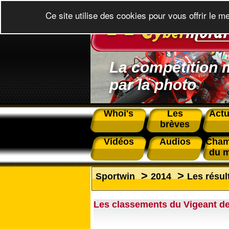
Ce site utilise des cookies pour vous offrir le m
La compétition 
par la photo
Whoi's
Les
Actu
brèves
Vidéos
Audios
Cham
du 
>
>
Sportwin
2014
Les résul
Les classements du Vigeant de