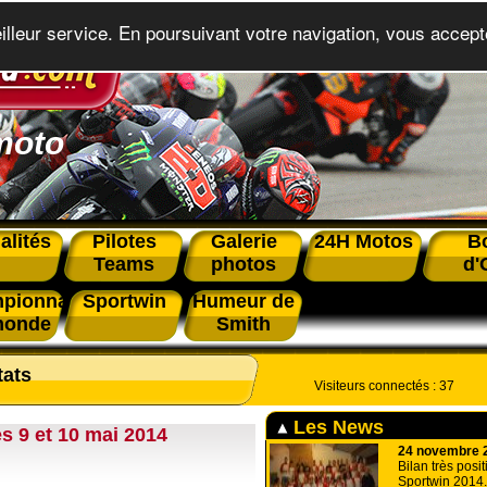
eilleur service. En poursuivant votre navigation, vous accepte
moto
alités
Pilotes
Galerie
24H Motos
B
Teams
photos
d'
pionnat
Sportwin
Humeur de
monde
Smith
tats
Visiteurs connectés :
37
Les News
s 9 et 10 mai 2014
24 novembre 
Bilan très posit
Sportwin 2014.