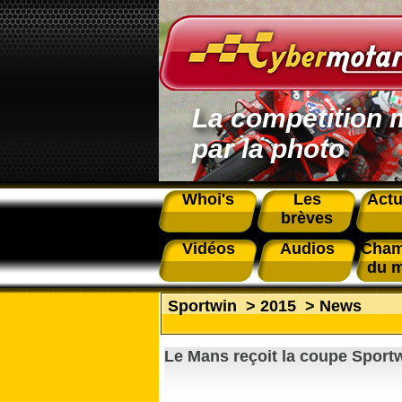
La compétition 
par la photo
Whoi's
Les
Actu
brèves
Vidéos
Audios
Cham
du 
Sportwin
>
2015
>
News
Le Mans reçoit la coupe Sport