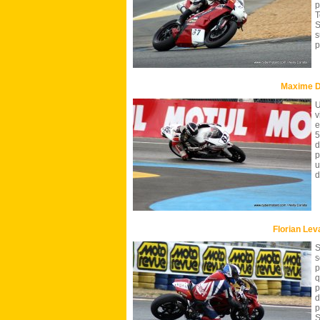
p
T
S
s
p
Maxime D
U
v
e
5
d
p
u
d
Florian Le
S
s
p
q
p
d
p
S