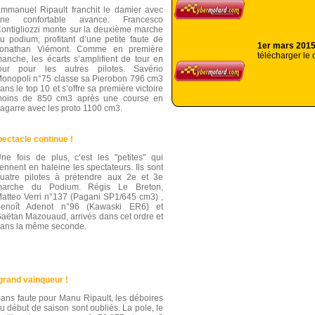
mmanuel Ripault franchit le damier avec
une confortable avance. Francesco
ontigliozzi monte sur la deuxième marche
u podium, profitant d’une petite faute de
1er mars 201
onathan Viémont. Comme en première
télécharger le 
anche, les écarts s’amplifient de tour en
our pour les autres pilotes. Savério
onopoli n°75 classe sa Pierobon 796 cm3
ans le top 10 et s’offre sa première victoire
oins de 850 cm3 après une course en
agarre avec les proto 1100 cm3.
ectacle continue !
ne fois de plus, c’est les "petites" qui
iennent en haleine les spectateurs. Ils sont
uatre pilotes à prétendre aux 2e et 3e
marche du Podium. Régis Le Breton,
atteo Verri n°137 (Pagani SP1/645 cm3) ,
enoît Adenot n°96 (Kawaski ER6) et
aëtan Mazouaud, arrivés dans cet ordre et
ans la même seconde.
grand vainqueur !
ans faute pour Manu Ripault, les déboires
u début de saison sont oubliés. La pole, le