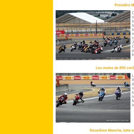
Première 
C
o
l
l
c
C
p
t
Les moins de 850 cm3
L
8
d
n
l
M
l
Deuxième Manche, lutte e