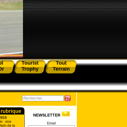
ol
Tourist
Tout
Or
Trophy
Terrain
 rubrique
NEWSLETTER
2015
e : vice
Email
twin de la