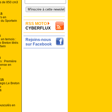
ns de 850 cm3
15
rs en
k du Sportwin
RSS MOTO
CYBERFLUX
5
 en ternois :
Rejoins-nous
 Breton titrés
sur Facebook
twin
5
is : Première
pense en
n
015
egis Le Breton
e
ti
ousculés en