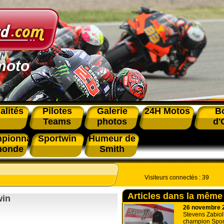
moto
alités
Pilotes
Galerie
24H Motos
B
Teams
photos
d'
pionnat
Sportwin
Humeur de
monde
Smith
Visiteurs connectés :
39
Articles dans la même
win
26 novembre 
Stevens Zabioll
champion Spor