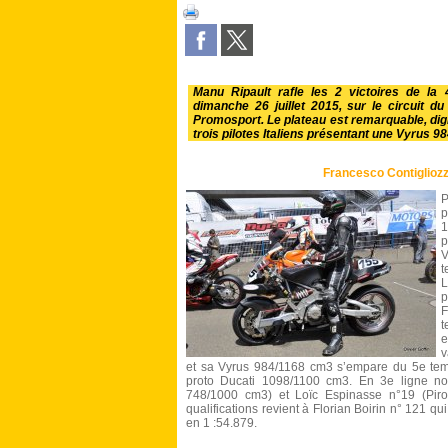
Manu Ripault rafle les 2 victoires de l
dimanche 26 juillet 2015, sur le
circuit d
Promosport
. Le plateau est remarquable, di
trois pilotes Italiens présentant une Vyrus 9
Francesco Contigliozz
P
1
p
V
t
L
p
F
t
e
v
et sa Vyrus 984/1168 cm3 s’empare du 5e te
proto Ducati 1098/1100 cm3. En 3e ligne no
748/1000 cm3) et Loïc Espinasse n°19 (Pir
qualifications revient à Florian Boirin n° 121 q
en 1 :54.879.