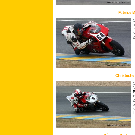
Fabrice M
C
a
i
N
2
Christophe 
C
B
B
2
p
s
L