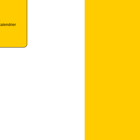
5
calendrier