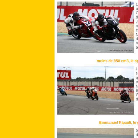
E
C
d
J
m
t
M
d
m
b
moins de 850 cm3, le sp
U
t
q
M
B
G
d
Emmanuel Ripault, le 
S
d