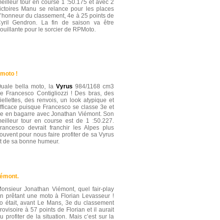
eilleur tour en course 1 :50.175 et avec 2
ictoires Manu se relance pour les places
’honneur du classement, 4e à 25 points de
yril Gendron. La fin de saison va être
ouillante pour le sorcier de RPMoto.
 moto !
uale bella moto, la
Vyrus
984/1168 cm3
e Francesco Contigliozzi ! Des bras, des
iellettes, des renvois, un look atypique et
fficace puisque Francesco se classe 3e et
e en bagarre avec Jonathan Viémont. Son
eilleur tour en course est de 1 :50.227.
rancesco devrait franchir les Alpes plus
ouvent pour nous faire profiter de sa Vyrus
t de sa bonne humeur.
iémont.
onsieur Jonathan Viémont, quel fair-play
n prêtant une moto à Florian Levasseur !
o était, avant Le Mans, 3e du classement
rovisoire à 57 points de Florian et il aurait
u profiter de la situation. Mais c’est sur la