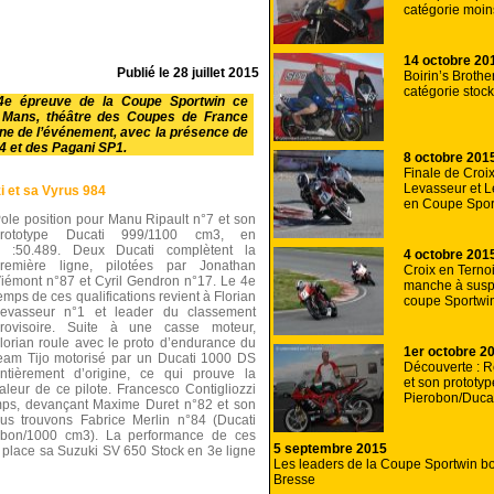
catégorie moi
14 octobre 20
Publié le
28 juillet 2015
Boirin’s Brothe
catégorie stoc
a 4e épreuve de la Coupe Sportwin ce
u Mans
, théâtre des
Coupes de France
gne de l’événement, avec la présence de
84 et des Pagani SP1.
8 octobre 201
Finale de Croix
Levasseur et Le
i et sa Vyrus 984
en Coupe Spor
ole position pour Manu Ripault n°7 et son
prototype Ducati 999/1100 cm3, en
 :50.489. Deux Ducati complètent la
4 octobre 201
remière ligne, pilotées par Jonathan
Croix en Terno
iémont n°87 et Cyril Gendron n°17. Le 4e
manche à sus
emps de ces qualifications revient à Florian
coupe Sportwi
evasseur n°1 et leader du classement
rovisoire. Suite à une casse moteur,
lorian roule avec le proto d’endurance du
1er octobre 2
eam Tijo motorisé par un Ducati 1000 DS
Découverte : R
ntièrement d’origine, ce qui prouve la
et son prototyp
aleur de ce pilote. Francesco Contigliozzi
Pierobon/Duca
mps, devançant Maxime Duret n°82 et son
us trouvons Fabrice Merlin n°84 (Ducati
obon/1000 cm3). La performance de ces
5 septembre 2015
ui place sa Suzuki SV 650 Stock en 3e ligne
Les leaders de la Coupe Sportwin b
Bresse