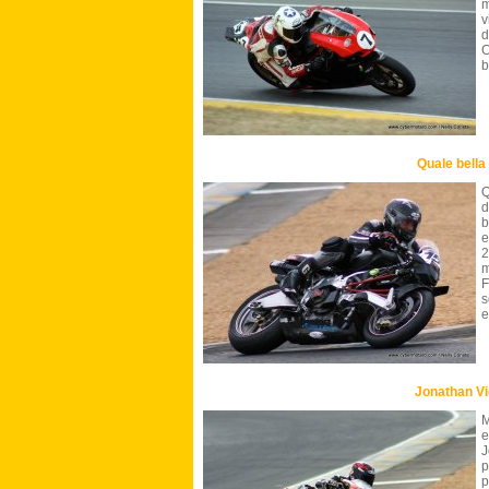
m
v
d
C
b
Quale bella
Q
d
b
e
2
m
F
s
e
Jonathan V
M
e
J
p
p