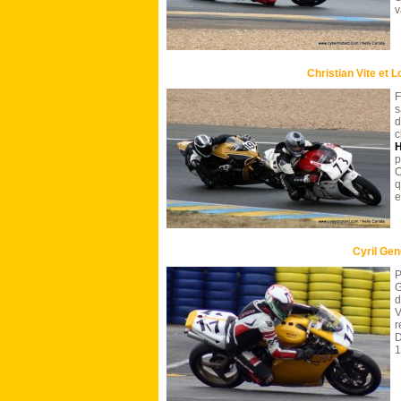
v
Christian Vite et 
F
s
c
H
p
C
q
e
Cyril Ge
G
d
V
r
D
1