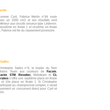
erlin
omme Cyril, Fabrice Merlin n°84 roule
vec un 1000 cm3 et ses résultats sont
nférieur aux circuits sinueux type Lédenon.
euvième en finale 1 et onzième en finale
, Fabrice est 6e du classement provisoire.
Salles
hristophe Salles n°9, le leader du Twin
Motors Team aux couleurs de
Facom
,
ariot
,
STM
,
Revaltec
, Mototeam et
CL
rakes
s’offre une septième place en finale
 et 10e place en finale 1. Si Christophe
articipait au championnat complet, il serait
urement un concurrent direct pour Cyril et
oïc.