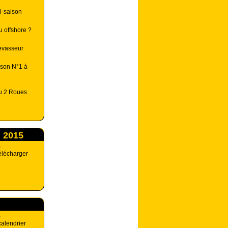
i-saison
u offshore ?
Levasseur
 son N°1 à
du 2 Roues
n 2015
5
élécharger
5
calendrier