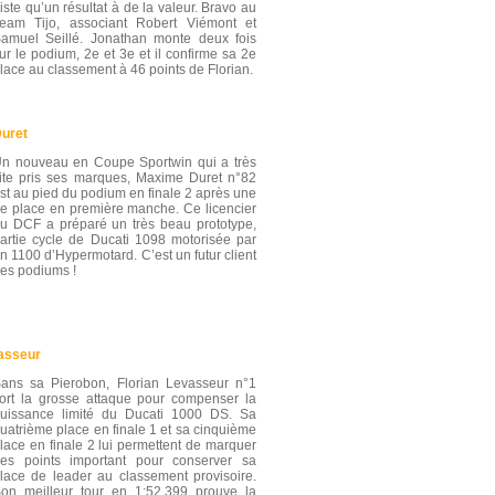
iste qu’un résultat à de la valeur. Bravo au
eam Tijo, associant Robert Viémont et
amuel Seillé. Jonathan monte deux fois
ur le podium, 2e et 3e et il confirme sa 2e
lace au classement à 46 points de Florian.
uret
n nouveau en Coupe Sportwin qui a très
ite pris ses marques, Maxime Duret n°82
st au pied du podium en finale 2 après une
e place en première manche. Ce licencier
u DCF a préparé un très beau prototype,
artie cycle de Ducati 1098 motorisée par
n 1100 d’Hypermotard. C’est un futur client
es podiums !
vasseur
ans sa Pierobon, Florian Levasseur n°1
ort la grosse attaque pour compenser la
uissance limité du Ducati 1000 DS. Sa
uatrième place en finale 1 et sa cinquième
lace en finale 2 lui permettent de marquer
es points important pour conserver sa
lace de leader au classement provisoire.
on meilleur tour en 1:52.399 prouve la