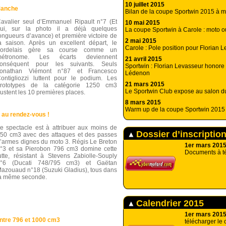
10 juillet 2015
Manche
Bilan de la coupe Sportwin 2015 à m
avalier seul d’Emmanuel Ripault n°7 (Et
10 mai 2015
ui, sur la photo il a déjà quelques
La coupe Sportwin à Carole : moto o
ongueurs d’avance) et première victoire de
2 mai 2015
a saison. Après un excellent départ, le
Carole : Pole position pour Florian 
bordelais gère sa course comme un
métronome. Les écarts deviennent
21 avril 2015
onséquent pour les suivants. Seuls
Sportwin : Florian Levasseur honore
Jonathan Viémont n°87 et Francesco
Lédenon
ontigliozzi luttent pour le podium. Les
21 mars 2015
rototypes de la catégorie 1250 cm3
Le Sportwin Club expose au salon 
rustent les 10 premières places.
8 mars 2015
Warm up de la coupe Sportwin 2015
 au rendez-vous !
e spectacle est à attribuer aux moins de
Dossier d’inscriptio
50 cm3 avec des attaques et des passes
’armes dignes du moto 3. Régis Le Breton
1er mars 201
°3 et sa Pierobon 796 cm3 domine cette
Documents à t
utte, résistant à Stevens Zabiolle-Souply
n°6 (Ducati 748/795 cm3) et Gaëtan
azouaud n°18 (Suzuki Gladius), tous dans
a même seconde.
Calendrier 2015
1er mars 201
ntre 796 et 1000 cm3
télécharger le 