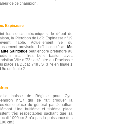
aleur de ce champion.
Loïc Espinasse
ini les soucis mécaniques de début de
aison, la Pierobon de Loïc Espinasse n°19
devient fiable. Actuellement 9e du
lassement provisoire. Loïc licencié au
Mc
aute Saintonge
peut encore prétendre au
odium final. Très belle baston avec
hristian Vite n°73 sociétaire du Proclassic
ui place sa Ducati 748 / ST3 7e en finale 1
t 9e en finale 2.
ndron
Petite baisse de Régime pour Cyril
endron n°17 qui se fait croquer la
euxième place du général par Jonathan
iémont. Une huitième et sixième place
estent très respectables sachant que sa
ucati 1000 cm3 n’a pas la puissance des
100 cm3.