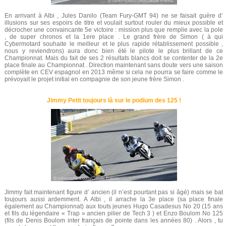
En arrivant à Albi , Jules Danilo (Team Fury-GMT 94) ne se faisait guère d’
illusions sur ses espoirs de titre et voulait surtout rouler du mieux possible et
décrocher une convaincante 5e victoire : mission plus que remplie avec la pole
, de super chronos et la 1ere place . Le grand frère de Simon ( à qui
Cybermotard souhaite le meilleur et le plus rapide rétablissement possible ,
nous y reviendrons) aura donc bien été le pilote le plus brillant de ce
Championnat. Mais du fait de ses 2 résultats blancs doit se contenter de la 2e
place finale au Championnat . Direction maintenant sans doute vers une saison
complète en CEV espagnol en 2013 même si cela ne pourra se faire comme le
prévoyait le projet initial en compagnie de son jeune frère Simon .
Jimmy Petit toujours là sur le podium des 125 !
Jimmy fait maintenant figure d’ ancien (il n’est pourtant pas si âgé) mais se bat
toujours aussi ardemment. A Albi , il arrache la 3e place (sa place finale
également au Championnat) aux touts jeunes Hugo Casadesus No 20 (15 ans
et fils du légendaire « Trap » ancien pilier de Tech 3 ) et Enzo Boulom No 125
(fils de Denis Boulom inter français de pointe dans les années 80) . Alors , tu