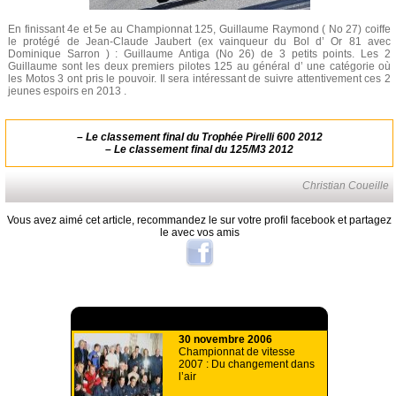
En finissant 4e et 5e au Championnat 125, Guillaume Raymond ( No 27) coiffe
le protégé de Jean-Claude Jaubert (ex vainqueur du Bol d’ Or 81 avec
Dominique Sarron ) : Guillaume Antiga (No 26) de 3 petits points. Les 2
Guillaume sont les deux premiers pilotes 125 au général d’ une catégorie où
les Motos 3 ont pris le pouvoir. Il sera intéressant de suivre attentivement ces 2
jeunes espoirs en 2013 .
–
Le classement final du Trophée Pirelli 600 2012
–
Le classement final du 125/M3 2012
Christian Coueille
Vous avez aimé cet article, recommandez le sur votre profil facebook et partagez
le avec vos amis
A lire aussi
30 novembre 2006
Championnat de vitesse
2007 : Du changement dans
l’air