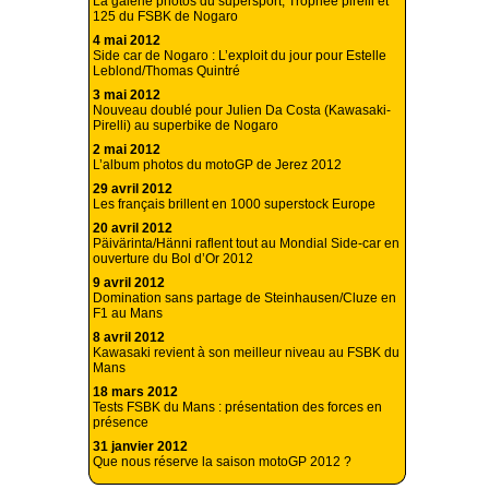
La galerie photos du supersport, Trophée pirelli et
125 du FSBK de Nogaro
4 mai 2012
Side car de Nogaro : L’exploit du jour pour Estelle
Leblond/Thomas Quintré
3 mai 2012
Nouveau doublé pour Julien Da Costa (Kawasaki-
Pirelli) au superbike de Nogaro
2 mai 2012
L’album photos du motoGP de Jerez 2012
29 avril 2012
Les français brillent en 1000 superstock Europe
20 avril 2012
Päivärinta/Hänni raflent tout au Mondial Side-car en
ouverture du Bol d’Or 2012
9 avril 2012
Domination sans partage de Steinhausen/Cluze en
F1 au Mans
8 avril 2012
Kawasaki revient à son meilleur niveau au FSBK du
Mans
18 mars 2012
Tests FSBK du Mans : présentation des forces en
présence
31 janvier 2012
Que nous réserve la saison motoGP 2012 ?