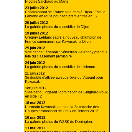
Nicolas Salchaud au Mans
23 juillet 2012
Championnat de France side-cars à Dijon : Estelle
Leblond en route pour son premier titre en F2
20 juillet 2012
La galerie photos du superbike de Dijon
19 juillet 2012
Gregory Leblanc sacré à nouveau champion de
France supersport, sur Kawasaki, à Dijon
25 juin 2012
side car de Lédenon : Sébastien Delannoy prend la
tête du classement provisoire
24 juin 2012
La galerie photos du superbike de Lédenon
11 juin 2012
3e doublé d’affilée au superbike du Vigeant pour
Kawasaki
1er juin 2012
Side-car du Vigeant : domination de Guignard/Poux
en side F2
18 mai 2012
L’armada Kawasaki domine la 2e manche des
Coupes promosport de Croix en Ternois 2012.
16 mai 2012
La galerie photos du WSBK de Donington.
13 mai 2012