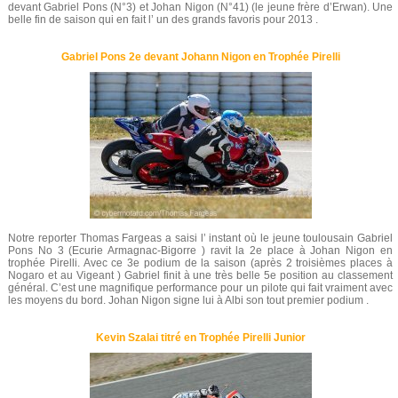
devant Gabriel Pons (N°3) et Johan Nigon (N°41) (le jeune frère d’Erwan). Une
belle fin de saison qui en fait l’ un des grands favoris pour 2013 .
Gabriel Pons 2e devant Johann Nigon en Trophée Pirelli
Notre reporter Thomas Fargeas a saisi l’ instant où le jeune toulousain Gabriel
Pons No 3 (Ecurie Armagnac-Bigorre ) ravit la 2e place à Johan Nigon en
trophée Pirelli. Avec ce 3e podium de la saison (après 2 troisièmes places à
Nogaro et au Vigeant ) Gabriel finit à une très belle 5e position au classement
général. C’est une magnifique performance pour un pilote qui fait vraiment avec
les moyens du bord. Johan Nigon signe lui à Albi son tout premier podium .
Kevin Szalai titré en Trophée Pirelli Junior