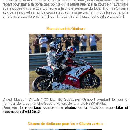
du meilleur départ , il chute en toute fin du 1er tour , une chute sans gravité , il
repart pour finir à la porte des points qu’ il aurait atteint si la course n’ avait due
être stoppée dans le 11e tour suite à la chute sérieuse du local Thomas Sirven (
aux 1eres nouvelles jambe cassée et traumatisme crânien : nous lui souhaitons
un prompt rétablissement ! ). Pour Thibault Bertin l’essentiel était déjà atteint !
Muscat taxi de Gimbert
David Muscat (Ducati N°3) taxi de Sébastien Gimbert pendant le tour d’
honneur de la 2e manche Superbike lors de la finale FSBK d’Albi.
Pour voir le
reportage complet en photos de la finale du superbike et
supersport d’Albi 2012
.
Séance de dédicace pour les « Géants verts »