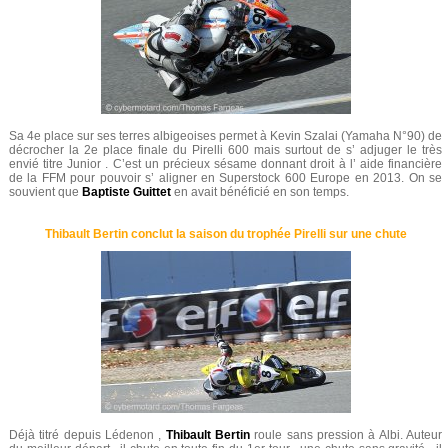
Sa 4e place sur ses terres albigeoises permet à Kevin Szalai (Yamaha N°90) de
décrocher la 2e place finale du Pirelli 600 mais surtout de s’ adjuger le très
envié titre Junior . C’est un précieux sésame donnant droit à l’ aide financière
de la FFM pour pouvoir s’ aligner en Superstock 600 Europe en 2013. On se
souvient que
Baptiste Guittet
en avait bénéficié en son temps.
Thibault Bertin conclut la saison du trophée Pirelli sur une chute
Déjà titré depuis Lédenon ,
Thibault Bertin
roule sans pression à Albi. Auteur