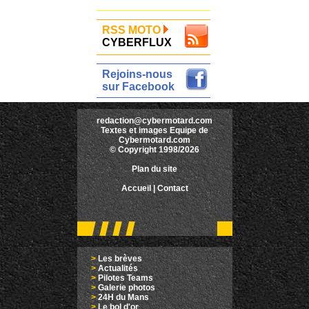
RSS MOTO
CYBERFLUX
Rejoins-nous
sur Facebook
redaction@cybermotard.com
Textes et images Equipe de
Cybermotard.com
© Copyright 1998/2026
Plan du site
Accueil
|
Contact
>
Les brèves
>
Actualités
>
Pilotes Teams
>
Galerie photos
>
24H du Mans
>
Le bol d'or