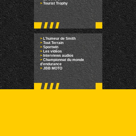
>
Tourist Trophy
>
L'humeur de Smith
>
Tout Terrain
>
Sportwin
>
Les vidéos
>
Interviews audios
>
Championnat du monde
d'endurance
>
JBB MOTO