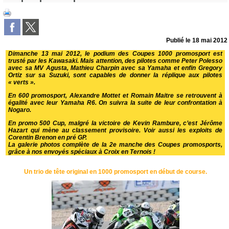
Publié le
18 mai 2012
Dimanche 13 mai 2012, le podium des Coupes 1000 promosport est
trusté par les Kawasaki. Mais attention, des pilotes comme Peter Polesso
avec sa MV Agusta, Mathieu Charpin avec sa Yamaha et enfin Gregory
Ortiz sur sa Suzuki, sont capables de donner la réplique aux pilotes
« verts ».
En 600 promosport, Alexandre Mottet et Romain Maitre se retrouvent à
égalité avec leur Yamaha R6. On suivra la suite de leur confrontation à
Nogaro.
En promo 500 Cup, malgré la victoire de Kevin Rambure, c’est Jérôme
Hazart qui mène au classement provisoire. Voir aussi les exploits de
Corentin Brenon en pré GP.
La galerie photos complète de la 2e manche des Coupes promosports,
grâce à nos envoyés spéciaux à Croix en Ternois !
Un trio de tête original en 1000 promosport en début de course.