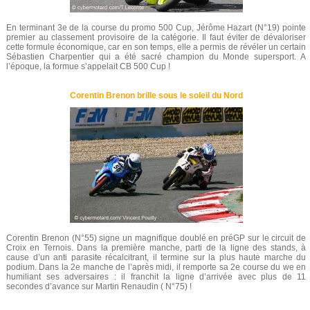
En terminant 3e de la course du promo 500 Cup, Jérôme Hazart (N°19) pointe
premier au classement provisoire de la catégorie. Il faut éviter de dévaloriser
cette formule économique, car en son temps, elle a permis de révéler un certain
Sébastien Charpentier qui a été sacré champion du Monde supersport. A
l’époque, la formue s’appelait CB 500 Cup !
Corentin Brenon brille sous le soleil du Nord
Corentin Brenon (N°55) signe un magnifique doublé en préGP sur le circuit de
Croix en Ternois. Dans la première manche, parti de la ligne des stands, à
cause d’un anti parasite récalcitrant, il termine sur la plus haute marche du
podium. Dans la 2e manche de l’après midi, il remporte sa 2e course du we en
humiliant ses adversaires : il franchit la ligne d’arrivée avec plus de 11
secondes d’avance sur Martin Renaudin ( N°75) !