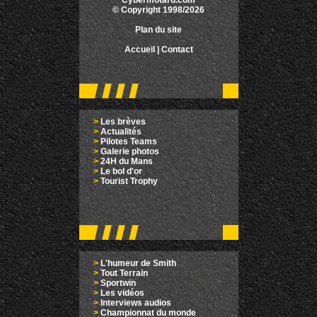
Cybermotard.com
© Copyright 1998/2026
Plan du site
Accueil
|
Contact
>
Les brèves
>
Actualités
>
Pilotes Teams
>
Galerie photos
>
24H du Mans
>
Le bol d'or
>
Tourist Trophy
>
L'humeur de Smith
>
Tout Terrain
>
Sportwin
>
Les vidéos
>
Interviews audios
>
Championnat du monde