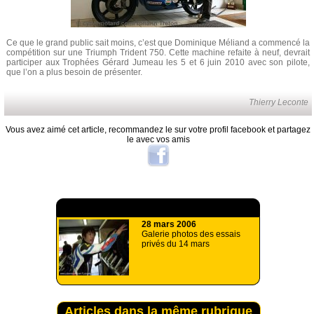
Ce que le grand public sait moins, c’est que Dominique Méliand a commencé la
compétition sur une Triumph Trident 750. Cette machine refaite à neuf, devrait
participer aux Trophées Gérard Jumeau les 5 et 6 juin 2010 avec son pilote,
que l’on a plus besoin de présenter.
Thierry Leconte
Vous avez aimé cet article, recommandez le sur votre profil facebook et partagez
le avec vos amis
A lire aussi
28 mars 2006
Galerie photos des essais
privés du 14 mars
Articles dans la même rubrique