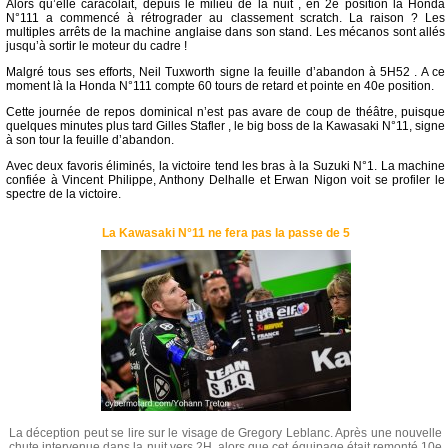
Alors qu’elle caracolait, depuis le milieu de la nuit , en 2e position la Honda
N°111 a commencé à rétrograder au classement scratch. La raison ? Les
multiples arrêts de la machine anglaise dans son stand. Les mécanos sont allés
jusqu’à sortir le moteur du cadre !
Malgré tous ses efforts, Neil Tuxworth signe la feuille d’abandon à 5H52 . A ce
moment là la Honda N°111 compte 60 tours de retard et pointe en 40e position.
Cette journée de repos dominical n’est pas avare de coup de théâtre, puisque
quelques minutes plus tard Gilles Stafler , le big boss de la Kawasaki N°11, signe
à son tour la feuille d’abandon.
Avec deux favoris éliminés, la victoire tend les bras à la Suzuki N°1. La machine
confiée à Vincent Philippe, Anthony Delhalle et Erwan Nigon voit se profiler le
spectre de la victoire.
La Kawasaki N°11 ne fera pas la passe de 5
La déception peut se lire sur le visage de Gregory Leblanc. Après une nouvelle
chute intervenue dans la nuit vers 2H, alors que cet équipage était remonté 10e