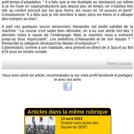
petit temps d’adaptation. " Il a fallu que je me réadapte au stocksport, car même
si je ne roule en superproductions que depuis peu de temps, on s’habitue très
vite au confort procuré par les gros freins, les roues en 16 pouces et demi".
Conséquence "Il a fallu que je me remotive à taper dans les freins et à attraper
des crampes au bras".
A part ces quelques soucis personnels, Alexandre est plutôt satisfait de la
machine " La course s’est super bien déroulée, on a eu une alerte lors des 3
derniers relais à cause de l’embrayage. Mais la machine nous a emmené
jusqu’au bout. Impeccable". Les ambitions d’Alexandre et de son équipe ? "
Remporter la catégorie stocksport du Master of endurance" ! .
Cybermotard, comme à son habitude, sera présent en direct de à Spa et au Bol
d’Or pour en rendre compte.
Thierry Leconte
Vous avez aimé cet article, recommandez le sur votre profil facebook et partagez
le avec vos amis
Articles dans la même rubrique
13 avril 2003
Victoire sans tache des
Suzuki du SERT.