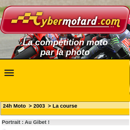
La compétition moto
par la photo
24h Moto
>
2003
>
La course
Portrait : Au Gibet !