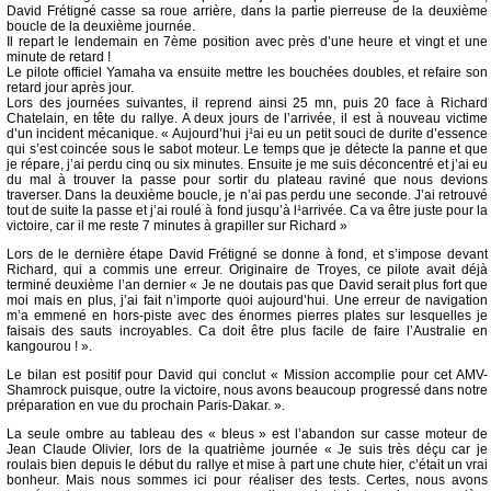
David Frétigné casse sa roue arrière, dans la partie pierreuse de la deuxième
boucle de la deuxième journée.
Il repart le lendemain en 7ème position avec près d’une heure et vingt et une
minute de retard !
Le pilote officiel Yamaha va ensuite mettre les bouchées doubles, et refaire son
retard jour après jour.
Lors des journées suivantes, il reprend ainsi 25 mn, puis 20 face à Richard
Chatelain, en tête du rallye. A deux jours de l’arrivée, il est à nouveau victime
d’un incident mécanique. « Aujourd’hui j¹ai eu un petit souci de durite d’essence
qui s’est coincée sous le sabot moteur. Le temps que je détecte la panne et que
je répare, j’ai perdu cinq ou six minutes. Ensuite je me suis déconcentré et j’ai eu
du mal à trouver la passe pour sortir du plateau raviné que nous devions
traverser. Dans la deuxième boucle, je n’ai pas perdu une seconde. J’ai retrouvé
tout de suite la passe et j’ai roulé à fond jusqu’à l¹arrivée. Ca va être juste pour la
victoire, car il me reste 7 minutes à grapiller sur Richard »
Lors de le dernière étape David Frétigné se donne à fond, et s’impose devant
Richard, qui a commis une erreur. Originaire de Troyes, ce pilote avait déjà
terminé deuxième l’an dernier « Je ne doutais pas que David serait plus fort que
moi mais en plus, j’ai fait n’importe quoi aujourd’hui. Une erreur de navigation
m’a emmené en hors-piste avec des énormes pierres plates sur lesquelles je
faisais des sauts incroyables. Ca doit être plus facile de faire l’Australie en
kangourou ! ».
Le bilan est positif pour David qui conclut « Mission accomplie pour cet AMV-
Shamrock puisque, outre la victoire, nous avons beaucoup progressé dans notre
préparation en vue du prochain Paris-Dakar. ».
La seule ombre au tableau des « bleus » est l’abandon sur casse moteur de
Jean Claude Olivier, lors de la quatrième journée « Je suis très déçu car je
roulais bien depuis le début du rallye et mise à part une chute hier, c’était un vrai
bonheur. Mais nous sommes ici pour réaliser des tests. Certes, nous avons