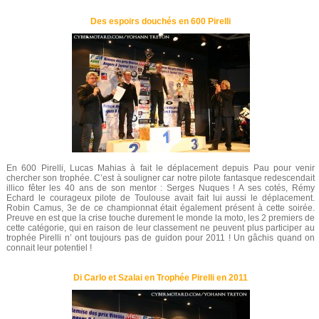
Des espoirs douchés en 600 Pirelli
En 600 Pirelli, Lucas Mahias à fait le déplacement depuis Pau pour venir
chercher son trophée. C’est à souligner car notre pilote fantasque redescendait
illico fêter les 40 ans de son mentor : Serges Nuques ! A ses cotés, Rémy
Echard le courageux pilote de Toulouse avait fait lui aussi le déplacement.
Robin Camus, 3e de ce championnat était également présent à cette soirée.
Preuve en est que la crise touche durement le monde la moto, les 2 premiers de
cette catégorie, qui en raison de leur classement ne peuvent plus participer au
trophée Pirelli n’ ont toujours pas de guidon pour 2011 ! Un gâchis quand on
connait leur potentiel !
Di Carlo et Szalai en Trophée Pirelli en 2011