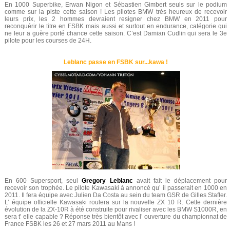
En 1000 Superbike, Erwan Nigon et Sébastien Gimbert seuls sur le podium
comme sur la piste cette saison ! Les pilotes BMW très heureux de recevoir
leurs prix, les 2 hommes devraient resigner chez BMW en 2011 pour
reconquérir le titre en FSBK mais aussi et surtout en endurance, catégorie qui
ne leur a guère porté chance cette saison. C’est Damian Cudlin qui sera le 3e
pilote pour les courses de 24H.
Leblanc passe en FSBK sur...kawa !
En 600 Supersport, seul
Gregory Leblanc
avait fait le déplacement pour
recevoir son trophée. Le pilote Kawasaki à annoncé qu’ il passerait en 1000 en
2011. Il fera équipe avec Julien Da Costa au sein du team GSR de Gilles Stafler.
L’ équipe officielle Kawasaki roulera sur la nouvelle ZX 10 R. Cette dernière
évolution de la ZX-10R à été construite pour rivaliser avec les BMW S1000R, en
sera t’ elle capable ? Réponse très bientôt avec l’ ouverture du championnat de
France FSBK les 26 et 27 mars 2011 au Mans !