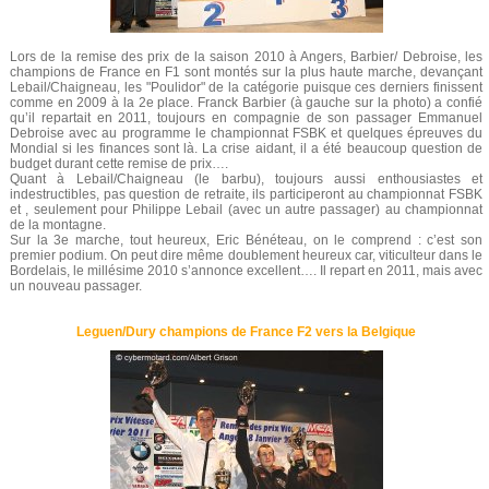
Lors de la remise des prix de la saison 2010 à Angers, Barbier/ Debroise, les
champions de France en F1 sont montés sur la plus haute marche, devançant
Lebail/Chaigneau, les "Poulidor" de la catégorie puisque ces derniers finissent
comme en 2009 à la 2e place. Franck Barbier (à gauche sur la photo) a confié
qu’il repartait en 2011, toujours en compagnie de son passager Emmanuel
Debroise avec au programme le championnat FSBK et quelques épreuves du
Mondial si les finances sont là. La crise aidant, il a été beaucoup question de
budget durant cette remise de prix….
Quant à Lebail/Chaigneau (le barbu), toujours aussi enthousiastes et
indestructibles, pas question de retraite, ils participeront au championnat FSBK
et , seulement pour Philippe Lebail (avec un autre passager) au championnat
de la montagne.
Sur la 3e marche, tout heureux, Eric Bénéteau, on le comprend : c’est son
premier podium. On peut dire même doublement heureux car, viticulteur dans le
Bordelais, le millésime 2010 s’annonce excellent…. Il repart en 2011, mais avec
un nouveau passager.
Leguen/Dury champions de France F2 vers la Belgique