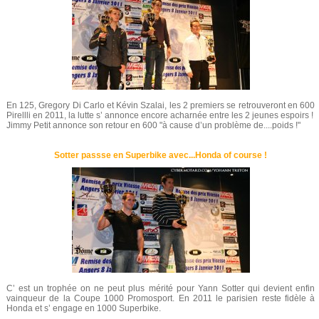
En 125, Gregory Di Carlo et Kévin Szalai, les 2 premiers se retrouveront en 600
Pirellli en 2011, la lutte s’ annonce encore acharnée entre les 2 jeunes espoirs !
Jimmy Petit annonce son retour en 600 "à cause d’un problème de....poids !"
Sotter passse en Superbike avec...Honda of course !
C’ est un trophée on ne peut plus mérité pour Yann Sotter qui devient enfin
vainqueur de la Coupe 1000 Promosport. En 2011 le parisien reste fidèle à
Honda et s’ engage en 1000 Superbike.