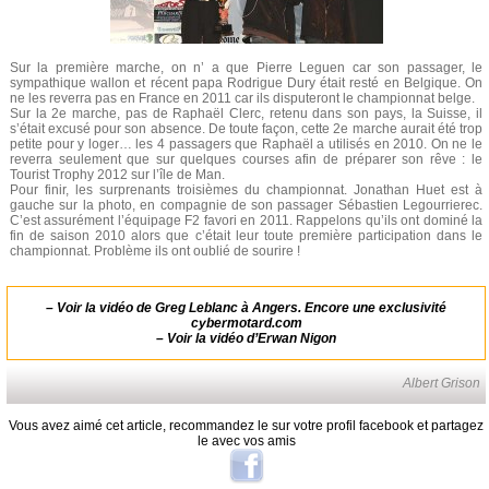
Sur la première marche, on n’ a que Pierre Leguen car son passager, le
sympathique wallon et récent papa Rodrigue Dury était resté en Belgique. On
ne les reverra pas en France en 2011 car ils disputeront le championnat belge.
Sur la 2e marche, pas de Raphaël Clerc, retenu dans son pays, la Suisse, il
s’était excusé pour son absence. De toute façon, cette 2e marche aurait été trop
petite pour y loger… les 4 passagers que Raphaël a utilisés en 2010. On ne le
reverra seulement que sur quelques courses afin de préparer son rêve : le
Tourist Trophy 2012 sur l’île de Man.
Pour finir, les surprenants troisièmes du championnat. Jonathan Huet est à
gauche sur la photo, en compagnie de son passager Sébastien Legourrierec.
C’est assurément l’équipage F2 favori en 2011. Rappelons qu’ils ont dominé la
fin de saison 2010 alors que c’était leur toute première participation dans le
championnat. Problème ils ont oublié de sourire !
–
Voir la vidéo de Greg Leblanc à Angers
. Encore une exclusivité
cybermotard.com
–
Voir la vidéo d’Erwan Nigon
Albert Grison
Vous avez aimé cet article, recommandez le sur votre profil facebook et partagez
le avec vos amis